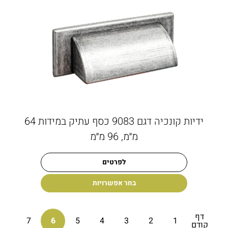
ידיות קונכיה דגם 9083 כסף עתיק במידות 64
מ״מ, 96 מ״מ
לפרטים
בחר אפשרויות
דף
7
6
5
4
3
2
1
קודם