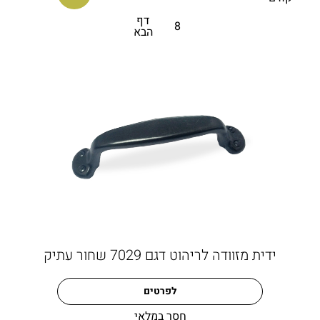
היותן פרקטיות – תפקידן של ידיות הוא להשוות אופי ייחודי
דף
לבית ולריהוט בפרט.
8
הבא
ידית מזוודה לריהוט דגם 7029 שחור עתיק
לפרטים
חסר במלאי