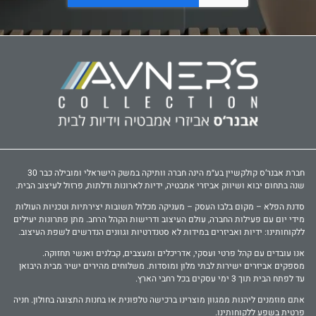
חברת אבנר‘ס קולקשיין בע״מ הינה חברה וותיקה במשק הישראלי ומובילה כבר 30
שנה בתחום יבוא ושיווק אביזרי אמבטיה, ידיות לארונות ודלתות, פרזול לעיצוב הבית.
סדנת הפלא – מקום בלבו העסק – מעניקה מכלול תשובות יצירתיות וטכניות העולות
מידי יום עם פעילות החברה, עולם העיצוב ודרישות הקהל הרחב. מתן פתרונות יעילים
ללקוחותינו: ידיות ואביזרים במידות לא סטנדרטיות וגוונים הנדרשים לשפת העיצוב.
אנו עובדים עם קהל פרטי ועסקי, אדריכלים ומעצבים, קבלנים ואנשי תחזוקה.
מספקים אביזרים ישירות לבתי מלון ומוסדות. משלוחים מהירים ישיר מבית היבואן
עד לפתח הבית תוך 3 ימי עסקים בכל רחבי הארץ.
אתם מוזמנים ליהנות ממגוון מוצרינו ברכישה טלפונית או בחנות התצוגה בחולון. חניה
פרטית בשפע ללקוחותינו.