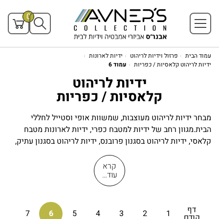
0
עמוד הבית
פרזול וידיות לריהוט
ידיות לארונות
ידיות לריהוט קלאסיות / כפריות
עמוד 6
ידיות לריהוט
קלאסיות / כפריות
מבחר ידיות לריהוט מעוצבות, שמשוות אופי וסטייל לחללי
הבית.מגוון רחב של ידיות למטבח כפרי, ידיות לארונות מטבח
קלאסי, ידיות לריהוט בסגנון פרובנס, ידיות לריהוט בסגנון עתיק,
ידיות מעוצבות לארונות חדרי שינה , ידיות לארונות אמבטיה ועוד.
עיצוב הידיות מוקפד בשילוב בין פונקציונליות ונוחות לבין עיצוב
קרא
עוד…
עדכני על פי סטנדרט גבוה. אנו משתמשים בחומרים איכותיים:
ידיות פליז, ידיות נירוסטה, ידיות פורצלן, ידיות קריסטל, ברזל
ואלומיניום ועוד. כמו כן, אנו מייצרים ומייבאים ידיות רב גוניות
דף
במבחר רחב של מידות וגדלים, גימורים וציפויים מיוחדים. מלבד
7
6
5
4
3
2
1
קודם