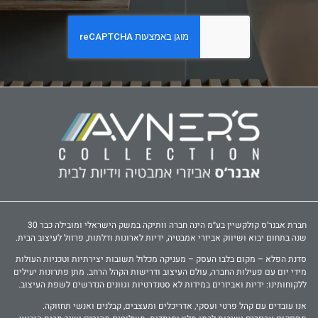
חברת אבנר‘ס קולקשיין בע״מ הינה חברה וותיקה במשק הישראלי ומובילה כבר 30
שנה בתחום יבוא ושיווק אביזרי אמבטיה, ידיות לארונות ודלתות, פרזול לעיצוב הבית.
סדנת הפלא – מקום בלבו העסק – מעניקה מכלול תשובות יצירתיות וטכניות העולות
מידי יום עם פעילות החברה, עולם העיצוב ודרישות הקהל הרחב. מתן פתרונות יעילים
ללקוחותינו: ידיות ואביזרים במידות לא סטנדרטיות וגוונים הנדרשים לשפת העיצוב.
אנו עובדים עם קהל פרטי ועסקי, אדריכלים ומעצבים, קבלנים ואנשי תחזוקה.