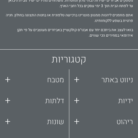
מספקים אביזרים ישירות לבתי מלון ומוסדות. משלוחים מהירים ישיר מבית היבואן
עד לפתח הבית תוך 3 ימי עסקים בכל רחבי הארץ.
אתם מוזמנים ליהנות ממגוון מוצרינו ברכישה טלפונית או בחנות התצוגה בחולון. חניה
פרטית בשפע ללקוחותינו.
בואו לעצב את ביתכם יחד עם אבנר‘ס קולקשיין באביזרים מעוצבים על פי תקן
אירופאי במחירים הכי שווים.
קטגוריות
+
+
ניווט באתר
מטבח
+
+
ידיות
דלתות
+
+
ריהוט
שונות