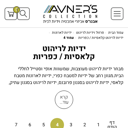
0
עמוד הבית
פרזול וידיות לריהוט
ידיות לארונות
ידיות לריהוט קלאסיות / כפריות
עמוד 4
ידיות לריהוט
קלאסיות / כפריות
מבחר ידיות לריהוט מעוצבות, שמשוות אופי וסטייל לחללי
הבית.מגוון רחב של ידיות למטבח כפרי, ידיות לארונות מטבח
קלאסי, ידיות לריהוט בסגנון פרובנס, ידיות לריהוט בסגנון עתיק,
ידיות מעוצבות לארונות חדרי שינה , ידיות לארונות אמבטיה ועוד.
עיצוב הידיות מוקפד בשילוב בין פונקציונליות ונוחות לבין עיצוב
קרא
עוד…
עדכני על פי סטנדרט גבוה. אנו משתמשים בחומרים איכותיים:
ידיות פליז, ידיות נירוסטה, ידיות פורצלן, ידיות קריסטל, ברזל
ואלומיניום ועוד. כמו כן, אנו מייצרים ומייבאים ידיות רב גוניות
דף
במבחר רחב של מידות וגדלים, גימורים וציפויים מיוחדים. מלבד
7
6
5
4
3
2
1
קודם