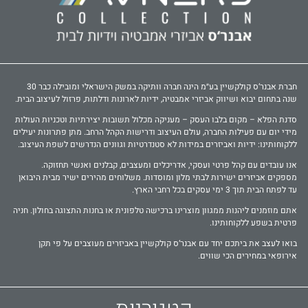
חברת אבנר‘ס קולקשיין בע״מ הינה חברה וותיקה במשק הישראלי ומובילה כבר 30
שנה בתחום יבוא ושיווק אביזרי אמבטיה, ידיות לארונות ודלתות, פרזול לעיצוב הבית.
סדנת הפלא – מקום בלבו העסק – מעניקה מכלול תשובות יצירתיות וטכניות העולות
מידי יום עם פעילות החברה, עולם העיצוב ודרישות הקהל הרחב. מתן פתרונות יעילים
ללקוחותינו: ידיות ואביזרים במידות לא סטנדרטיות וגוונים הנדרשים לשפת העיצוב.
אנו עובדים עם קהל פרטי ועסקי, אדריכלים ומעצבים, קבלנים ואנשי תחזוקה.
מספקים אביזרים ישירות לבתי מלון ומוסדות. משלוחים מהירים ישיר מבית היבואן
עד לפתח הבית תוך 3 ימי עסקים בכל רחבי הארץ.
אתם מוזמנים ליהנות ממגוון מוצרינו ברכישה טלפונית או בחנות התצוגה בחולון. חניה
פרטית בשפע ללקוחותינו.
בואו לעצב את ביתכם יחד עם אבנר‘ס קולקשיין באביזרים מעוצבים על פי תקן
אירופאי במחירים הכי שווים.