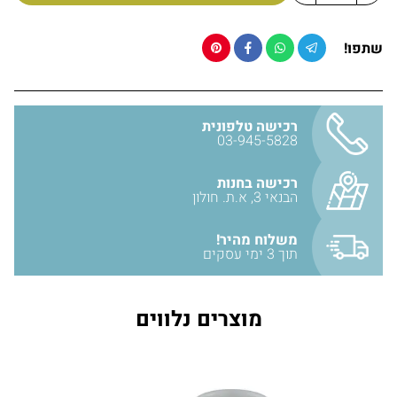
8.5 ס״מ
קוטר רוזטה (חלק הנצמד לקיר) – 5.2 ס״מ
יבואן: אבנר'ס קולקשיין בע״מ
שתפו!
רכישה טלפונית
03-945-5828
רכישה בחנות
הבנאי 3, א.ת. חולון
משלוח מהיר!
תוך 3 ימי עסקים
מוצרים נלווים