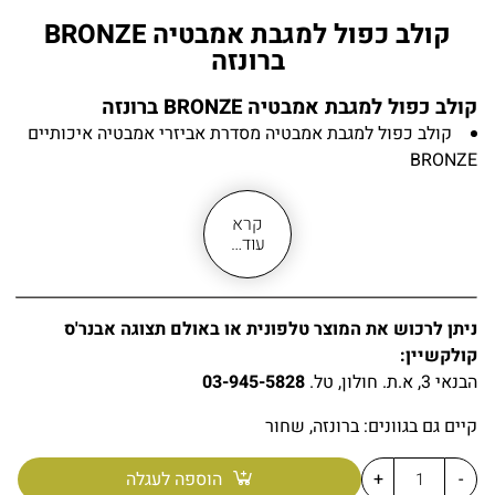
קולב כפול למגבת אמבטיה BRONZE
ברונזה
קולב כפול למגבת אמבטיה BRONZE ברונזה
קולב כפול למגבת אמבטיה מסדרת אביזרי אמבטיה איכותיים
BRONZE
לתלייה על קיר חדר אמבטיה, שירותים או מקלחת
מתאים לתליה על כל סוגי הקירות
קרא
עשוי מחומר פליז BRASS בגימור ברונזה
עוד…
מתלה מגבת בעל רוטזה עגולה (חלק הנמצד לקיר)
עמיד לאורך שנים רבות בתנאי לחות ומים
מראה אלגנטי ויוקרתי
ניתן לרכוש את המוצר טלפונית או באולם תצוגה אבנר'ס
משדרג מראה חדר אמבטיה, מקלחת או חדר שירות
קולקשיין:
מיועד לתלית מגבות פנים או מגבות ידיים
הבנאי 3, א.ת. חולון, טל.
03-945-5828
האריזה מגיעה עם כל חלקי הרכבה הנדרשים
קיימים אביזרי אמבטיה משלימים בגוון ברונזה
קיים גם בגוונים: ברונזה, שחור
מידות:
גובה כללי – 13 ס״מ
רוחב כללי – 8.5 ס״מ
עומק כללי –
-
+
הוספה לעגלה