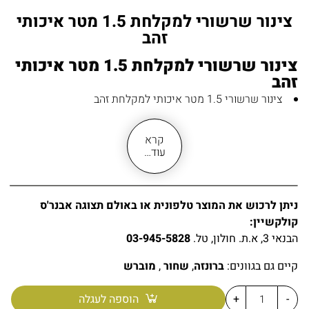
צינור שרשורי למקלחת 1.5 מטר איכותי
זהב
צינור שרשורי למקלחת 1.5 מטר איכותי
זהב
צינור שרשורי 1.5 מטר איכותי למקלחת זהב
צינור מקלחת מתאים לחיבור למוט פינוק, למזלף או לנקודת
מים
קרא
צינור באורך 1.5 מטר
עוד…
ההרכבה נוחה וקלה בהברגה
ניתן בקלות בהברגה להרכיב במקום צינור ישן
עשוי מחומר נירוסטה איכותי
ניתן לרכוש את המוצר טלפונית או באולם תצוגה אבנר'ס
בגימור זהב אל חלד
קולקשיין:
עמיד לאורך שנים רבות ללא חלודה
הבנאי 3, א.ת. חולון, טל.
03-945-5828
קיימים אביזרים נלווים למקלחת או לאמבטיה בזהב
ניתן להתאים אביזרי אמבטיה בזהב, לדוגמה דגמים:
מזלף זהב
קיים גם בגוונים:
ברונזה
,
שחור
,
מוברש
מבריק
,
נקודת מים זהב מבריק
-
+
הוספה לעגלה