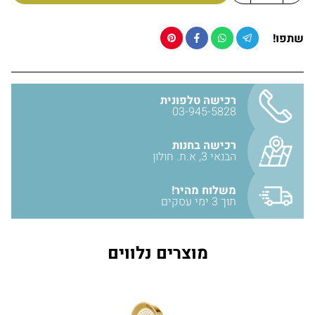
חומר: נירוסטה
גימור: זהב
שתפו!
אורך: 1.5 מטר
אחריות יבואן של 12 חודשים!
רכישה טלפונית
03-945-5828
יבואן: אבנר'ס קולקשיין בע״מ
רכישה בחנות
הבנאי 3, א.ת. חולון
משלוח מהיר!
תוך 3 ימי עסקים
מוצרים נלווים