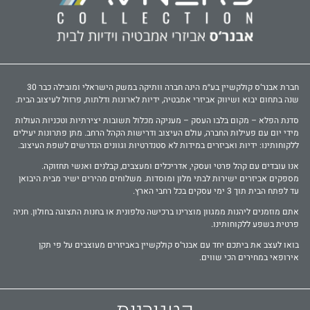
חברת אבנר‘ס קולקשיין בע״מ הינה חברה וותיקה במשק הישראלי ומובילה כבר 30
שנה בתחום יבוא ושיווק אביזרי אמבטיה, ידיות לארונות ודלתות, פרזול לעיצוב הבית.
סדנת הפלא – מקום בלבו העסק – מעניקה מכלול תשובות יצירתיות וטכניות העולות
מידי יום עם פעילות החברה, עולם העיצוב ודרישות הקהל הרחב. מתן פתרונות יעילים
ללקוחותינו: ידיות ואביזרים במידות לא סטנדרטיות וגוונים הנדרשים לשפת העיצוב.
אנו עובדים עם קהל פרטי ועסקי, אדריכלים ומעצבים, קבלנים ואנשי תחזוקה.
מספקים אביזרים ישירות לבתי מלון ומוסדות. משלוחים מהירים ישיר מבית היבואן
עד לפתח הבית תוך 3 ימי עסקים בכל רחבי הארץ.
אתם מוזמנים ליהנות ממגוון מוצרינו ברכישה טלפונית או בחנות התצוגה בחולון. חניה
פרטית בשפע ללקוחותינו.
בואו לעצב את ביתכם יחד עם אבנר‘ס קולקשיין באביזרים מעוצבים על פי תקן
אירופאי במחירים הכי שווים.