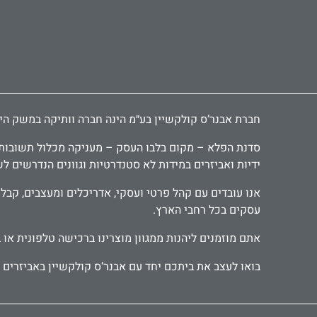
חברת אבנר‘ס קולקשיין בע״מ הינה חברה וותיקה במשק הישראלי ומובילה כבר 30 שנה בתחום יבוא ושיווק אביזרי אמבטיה, י
סדנת הפלא – מקום בלבו העסק – מעניקה מכלול תשובות יצ
ידיות ואביזרים במידות לא סטנדרטיות וגוונים הנדרשים ל
עסקים בכל רחבי הארץ.
אתם מוזמנים ליהנות ממגוון מוצרינו ברכישה טלפונית או 
בואו לעצב את ביתכם יחד עם אבנר‘ס קולקשיין באביזרים מ