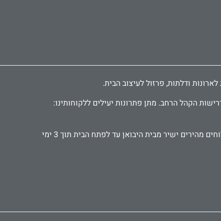
רישות הקהל הרחב. מתן פתרונות יעילים ללקוחותינו:
אנו עובדים עם קהל פרטי ועסקי, אדריכלים ומעצבים, קבלנים ואנשי תחזוקה. מספקים אביזרים ישירות לבתי מלון ומוסדות. משלוחים מהירים ישיר מבית היבואן עד לפתח הבית תוך 3 ימי