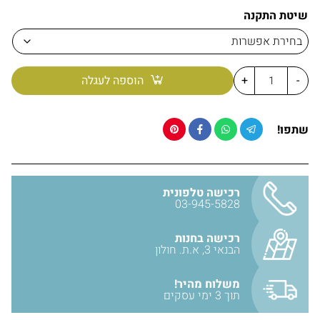
אביזר יוקרתי ואלגנטי לחדרי רחצה מעוצבים
שיטת התקנה
האריזה מגיעה עם כל חלקי הרכבה הנדרשים
ניתן להתאים אביזרים לאמבטיה משלימים בגימור גרפיט
(לחץ
כאן)
-
+
הוספה לעגלה
מידות:
גובה כללי
5 ס״מ
רוחב כללי
14 ס״מ
שתפו!
עומק כללי
(בליטה מהקיר)
12 ס״מ
קוטר רוזטה
(חלק הנצמד לקיר)
4 ס״מ
חומר מחזיק סבוניה: פליז BRASS
רכישה טלפונית
גימור מחזיק סבוניה: גרפיט (אפור כהה)
03-945-5828
סבוניה : זכוכית חלבית
אחריות יבואן של 12 חודשים!
רכישה בחנות
הבנאי 3, א.ת. חולון
יבואן: אבנר'ס קולקשיין בע״מ
משלוח מהיר!
תוך 3 ימי עסקים