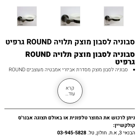
סבוניה לסבון מוצק תלויה ROUND גרפיט
סבוניה לסבון מוצק תלויה ROUND
גרפיט
סבוניה לסבון מוצק מסדרת אביזרי אמבטיה מעוצבים ROUND
דגם ROUND-4559-GR בגימור גרפיט
מחזיק סבוניה לקיר, לחדר אמבטיה, למקלחת או לשירותים
קרא
לא דורש הרבה מקום, תלוי לקיר
עוד…
שיטת ההרכבה: קידוח או הדבקה לבחירתכם
מוצר מאוד נוח ויציב נגד החלקה
מחזיק סבוניה עשוי מ- BRASS
ניתן לרכוש את המוצר טלפונית או באולם תצוגה אבנר'ס
גימור גרפיט (אפור כהה) אל חלד איכותי
קולקשיין:
עמיד בתנאי לחות ומים לאורך שנים
הבנאי 3, א.ת. חולון, טל.
03-945-5828
סבוניה לסבון קשיח עשויה זכוכית חלבית