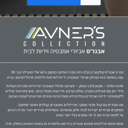
חברת אבנר‘ס קולקשיין בע״מ הינה חברה וותיקה במשק הישראלי ומובילה כבר 30
שנה בתחום יבוא ושיווק אביזרי אמבטיה, ידיות לארונות ודלתות, פרזול לעיצוב הבית.
סדנת הפלא – מקום בלבו העסק – מעניקה מכלול תשובות יצירתיות וטכניות העולות
מידי יום עם פעילות החברה, עולם העיצוב ודרישות הקהל הרחב. מתן פתרונות יעילים
ללקוחותינו: ידיות ואביזרים במידות לא סטנדרטיות וגוונים הנדרשים לשפת העיצוב.
אנו עובדים עם קהל פרטי ועסקי, אדריכלים ומעצבים, קבלנים ואנשי תחזוקה.
מספקים אביזרים ישירות לבתי מלון ומוסדות. משלוחים מהירים ישיר מבית היבואן
עד לפתח הבית תוך 3 ימי עסקים בכל רחבי הארץ.
אתם מוזמנים ליהנות ממגוון מוצרינו ברכישה טלפונית או בחנות התצוגה בחולון. חניה