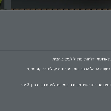
רישות הקהל הרחב. מתן פתרונות יעילים ללקוחותינו:
אנו עובדים עם קהל פרטי ועסקי, אדריכלים ומעצבים, קבלנים ואנשי תחזוקה. מספקים אביזרים ישירות לבתי מלון ומוסדות. משלוחים מהירים ישיר מבית היבואן עד לפתח הבית תוך 3 ימי