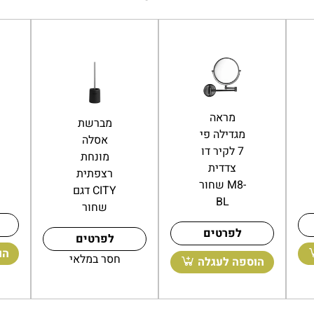
מראה
מברשת
מגדילה פי
אסלה
7 לקיר דו
לקיר
צדדית
ROUND
שחור M8-
שחור מט
BL
לפרטים
לפרטים
הוספה לעגלה
הוספה לעגלה