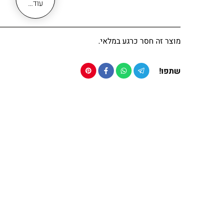
שיטת ההרכבה – קידוח על כל סוגי הקירות
עוד…
מוצר מאוד נוח ויציב נגד החלקה
מחזיק סבוניה לסבון מוצק עשוי מ- BRASS
גימור שחור מט אל חלד איכותי
מוצר זה חסר כרגע במלאי.
עמיד בתנאי לחות ומים לאורך שנים
סבוניה לסבון קשיח עשויה זכוכית חלבית
שתפו!
אביזר יוקרתי ואלגנטי לחדרי רחצה מעוצבים
האריזה מגיעה עם כל חלקי הרכבה הנדרשים
ניתן להתאים אביזרים לאמבטיה משלימים בגימור שחור
מידות:
גובה כללי
5 ס״מ
רוחב כללי
14 ס״מ
עומק כללי
(בליטה מהקיר)
12 ס״מ
קוטר רוזטה
(חלק הנצמד לקיר)
4 ס״מ
חומר מחזיק סבוניה: פליז BRASS
גימור מחזיק סבוניה: שחור מט
סבוניה : זכוכית חלבית