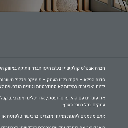
חברת אבנר‘ס קולקשיין בע״מ הינה חברה וותיקה במשק הישראלי ומובילה כבר 30 שנה בתחום יבוא ושיווק אביזרי אמבטיה, י
סדנת הפלא – מקום בלבו העסק – מעניקה מכלול תשובות יצ
ידיות ואביזרים במידות לא סטנדרטיות וגוונים הנדרשים ל
עסקים בכל רחבי הארץ.
אתם מוזמנים ליהנות ממגוון מוצרינו ברכישה טלפונית או 
בואו לעצב את ביתכם יחד עם אבנר‘ס קולקשיין באביזרים מ