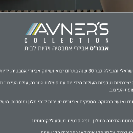
דיות לארונות ודלתות, פרזול לעיצוב הבית.
ירתיות וטכניות העולות מידי יום עם פעילות החברה, עולם העיצוב וד
שפת העיצוב.
בחנות התצוגה בחולון. חניה פרטית בשפע ללקוחותינו.
עוצבים על פי תקן אירופאי במחירים הכי שווים.