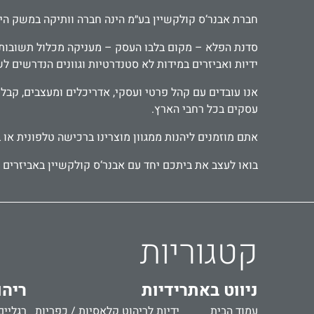
חברת אבנר‘ס קולקשיין בע״מ הינה חברה וותיקה במשק הישראלי ומובילה כבר 30 שנה בתחום יבוא ושיווק אביזרי אמבטיה, י
סדנת הפלא – מקום בלבו העסק – מעניקה מכלול תשובות יצ
ידיות ואביזרים במידות לא סטנדרטיות וגוונים הנדרשים ל
עסקים בכל רחבי הארץ.
אתם מוזמנים ליהנות ממגוון מוצרינו ברכישה טלפונית או 
בואו לעצב את ביתכם יחד עם אבנר‘ס קולקשיין באביזרים מ
קטגוריות
ניווט באתר
ידיות
ריהו
עמוד הבית
ידיות לריהוט קלאסיות / כפריות
רגליים