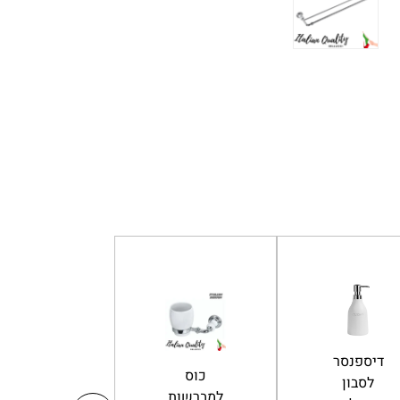
מברשת
דיספנסר
כוס
אסלה
לסבון
למברשות