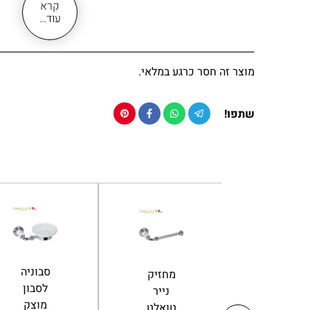
קרא
עוד…
מוצר זה חסר כרגע במלאי.
שתפו!
מחזיק
כוס
נייר
למברשת
דיספנסר
טואלט