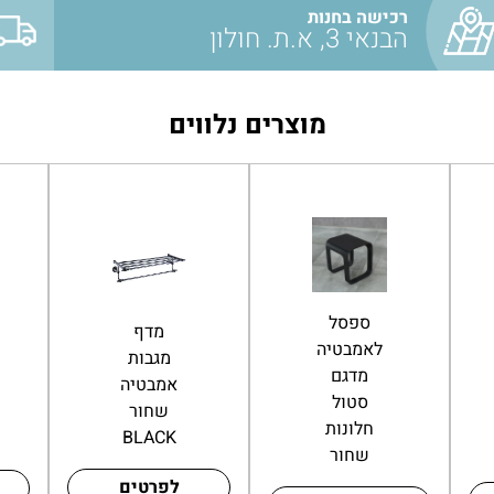
רכישה בחנות
הבנאי 3, א.ת. חולון
מוצרים נלווים
כוס
ספסל
למברשות
לאמבטיה
שיניים
מדגם
כפולה
סטול
BLACK
חלונות
שחור
שחור