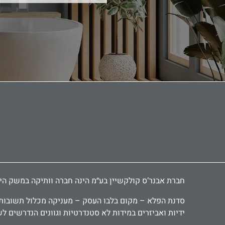
חברת אבנר‘ס קולקשיין בע״מ הינה חברה וותיקה במשק הישראלי ומובילה כבר 30 שנה בתחום יבוא ושיווק אביזרי אמבטיה, י
סדנת הפלא – מקום בלבו העסק – מעניקה מכלול תשובות יצ
ידיות ואביזרים במידות לא סטנדרטיות וגוונים הנדרשים ל