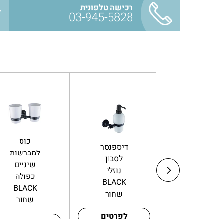
רכישה טלפונית
03-945-5828
מדף רשת
ידיות
למקלחת
דיספנסר
אחיזה 30
פינתית
לסבון
| 40 | 60
גבוהה
נוזלי
ס"מ
BLACK
BLACK
לאמבטיה
שחור מט
שחור
שחור מט
– SL275-
BL
לפרטים