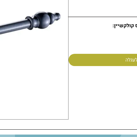
ומים
 קולקשיין:
 – 8.5 ס״מ
קוטר רוזטה (חלק
עגלה