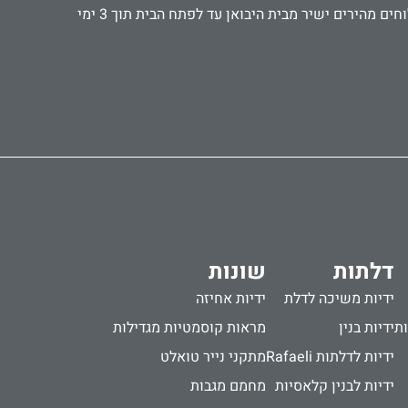
אנו עובדים עם קהל פרטי ועסקי, אדריכלים ומעצבים, קבלנים ואנשי תחזוקה. מספקים אביזרים ישירות לבתי מלון ומוסדות. משלוחים מהירים ישיר מבית היבואן עד לפתח הבית תוך 3 ימי
דלתות
שונות
ידיות משיכה לדלת
ידיות אחיזה
ות
ידיות בנין
מראות קוסמטיות מגדילות
ידיות לדלתות Rafaeli
מתקני נייר טואלט
ידיות לבנין קלאסיות
מחמם מגבות