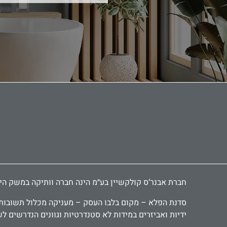
חברת אבנר‘ס קולקשיין בע״מ הינה חברה וותיקה במשק הישראלי ומובילה כבר 30 שנה בתחום יבוא ושיווק אביזרי אמבטיה, י
סדנת הפלא – מקום בלבו העסק – מעניקה מכלול תשובות יצ
ידיות ואביזרים במידות לא סטנדרטיות וגוונים הנדרשים ל