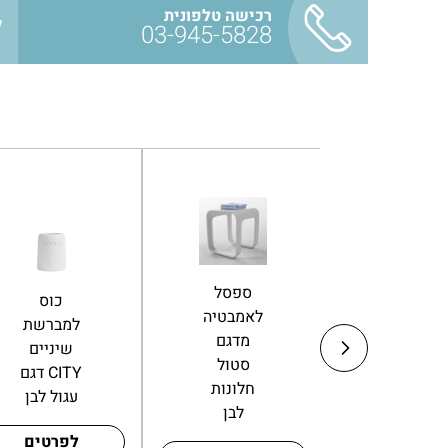
רכישה טלפונית
03-945-5828
קולב על
ספסל
סט
דלת 4|2
לאמבטיה
מונחים
ס״מ
מדגם
לאמבטיה
לתלייה
סטול
דגם לואיז
ללא קידוח
חלונות
B
שחור מט
לבן