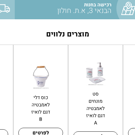
רכישה בחנות
הבנאי 3, א.ת. חולון
מוצרים נלווים
כוס
סט
למברשת
מונחים
שיניים
לאמבטיה
דגם CITY
דגם לואיז
עגול לבן
A
לפרטים