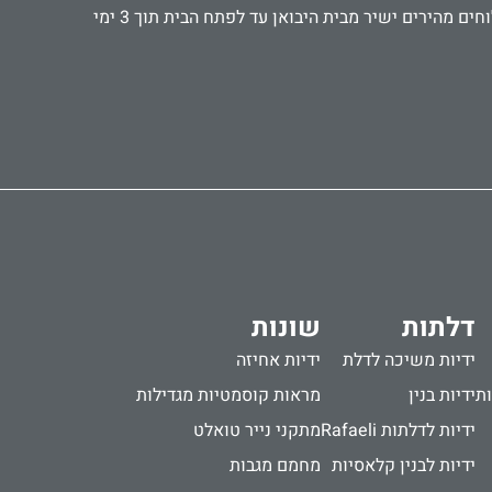
אנו עובדים עם קהל פרטי ועסקי, אדריכלים ומעצבים, קבלנים ואנשי תחזוקה. מספקים אביזרים ישירות לבתי מלון ומוסדות. משלוחים מהירים ישיר מבית היבואן עד לפתח הבית תוך 3 ימי
דלתות
שונות
ידיות משיכה לדלת
ידיות אחיזה
ות
ידיות בנין
מראות קוסמטיות מגדילות
ידיות לדלתות Rafaeli
מתקני נייר טואלט
ידיות לבנין קלאסיות
מחמם מגבות