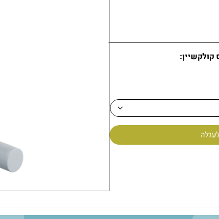
 קולקשיין:
צבע לבן
עגלה