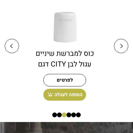
דיספנסר לסבון נוזלי
כ
טוקיו לבן
ד
לפרטים
הוספה לעגלה