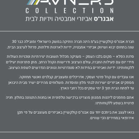
חברת אבנר‘ס קולקשיין בע״מ הינה חברה וותיקה במשק הישראלי ומובילה כבר 30
שנה בתחום יבוא ושיווק אביזרי אמבטיה, ידיות לארונות ודלתות, פרזול לעיצוב הבית.
סדנת הפלא – מקום בלבו העסק – מעניקה מכלול תשובות יצירתיות וטכניות העולות
מידי יום עם פעילות החברה, עולם העיצוב ודרישות הקהל הרחב. מתן פתרונות יעילים
ללקוחותינו: ידיות ואביזרים במידות לא סטנדרטיות וגוונים הנדרשים לשפת העיצוב.
אנו עובדים עם קהל פרטי ועסקי, אדריכלים ומעצבים, קבלנים ואנשי תחזוקה.
מספקים אביזרים ישירות לבתי מלון ומוסדות. משלוחים מהירים ישיר מבית היבואן
עד לפתח הבית תוך 3 ימי עסקים בכל רחבי הארץ.
אתם מוזמנים ליהנות ממגוון מוצרינו ברכישה טלפונית או בחנות התצוגה בחולון. חניה
פרטית בשפע ללקוחותינו.
בואו לעצב את ביתכם יחד עם אבנר‘ס קולקשיין באביזרים מעוצבים על פי תקן
אירופאי במחירים הכי שווים.