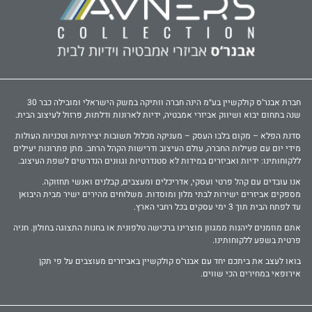
חברת אבנר‘ס קולקשיין בע״מ הינה חברה וותיקה במשק הישראלי ומובילה כבר 30
שנה בתחום יבוא ושיווק אביזרי אמבטיה, ידיות לארונות ודלתות, פרזול לעיצוב הבית.
סדנת הפלא – מקום בלבו העסק – מעניקה מכלול תשובות יצירתיות וטכניות העולות
מידי יום עם פעילות החברה, עולם העיצוב ודרישות הקהל הרחב. מתן פתרונות יעילים
ללקוחותינו: ידיות ואביזרים במידות לא סטנדרטיות וגוונים הנדרשים לשפת העיצוב.
אנו עובדים עם קהל פרטי ועסקי, אדריכלים ומעצבים, קבלנים ואנשי תחזוקה.
מספקים אביזרים ישירות לבתי מלון ומוסדות. משלוחים מהירים ישיר מבית היבואן
עד לפתח הבית תוך 3 ימי עסקים בכל רחבי הארץ.
אתם מוזמנים ליהנות ממגוון מוצרינו ברכישה טלפונית או בחנות התצוגה בחולון. חניה
פרטית בשפע ללקוחותינו.
בואו לעצב את ביתכם יחד עם אבנר‘ס קולקשיין באביזרים מעוצבים על פי תקן
אירופאי במחירים הכי שווים.