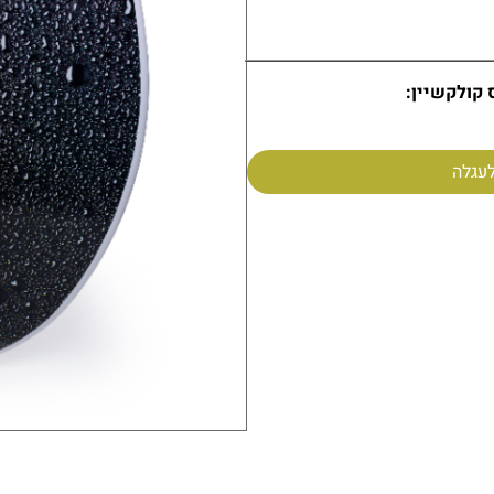
ות
 קולקשיין:
עגלה
ROUND
,
PALACE
,
BLA