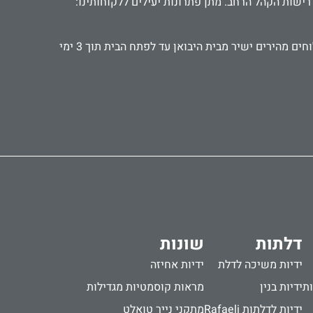
רישות הקהל הרחב. מתן פתרונות יעילים ללקוחותינו:
אנו עובדים עם קהל פרטי ועסקי, אדריכלים ומעצבים, קבלנים ואנשי תחזוקה. מספקים אביזרים ישירות לבתי מלון ומוסדות. משלוחים מהירים ישיר מבית היבואן עד לפתח הבית תוך 3 ימי
דלתות
שונות
ידיות משיכה לדלת
ידיות אחיזה
ות
ידיות בנין
מראות קוסמטיות מגדילות
ידיות לדלתות Rafaeli
מתקני נייר טואלט