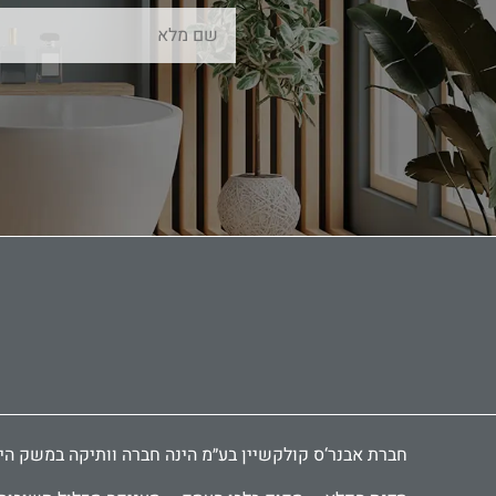
חברת אבנר‘ס קולקשיין בע״מ הינה חברה וותיקה במשק הישראלי ומובילה כבר 30 שנה בתחום יבוא ושיווק אביזרי אמבטיה, י