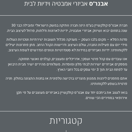
חברת אבנר‘ס קולקשיין בע״מ הינה חברה וותיקה במשק הישראלי ומובילה כבר 30
שנה בתחום יבוא ושיווק אביזרי אמבטיה, ידיות לארונות ודלתות, פרזול לעיצוב הבית.
סדנת הפלא – מקום בלבו העסק – מעניקה מכלול תשובות יצירתיות וטכניות העולות
מידי יום עם פעילות החברה, עולם העיצוב ודרישות הקהל הרחב. מתן פתרונות יעילים
ללקוחותינו: ידיות ואביזרים במידות לא סטנדרטיות וגוונים הנדרשים לשפת העיצוב.
אנו עובדים עם קהל פרטי ועסקי, אדריכלים ומעצבים, קבלנים ואנשי תחזוקה.
מספקים אביזרים ישירות לבתי מלון ומוסדות. משלוחים מהירים ישיר מבית היבואן
עד לפתח הבית תוך 3 ימי עסקים בכל רחבי הארץ.
אתם מוזמנים ליהנות ממגוון מוצרינו ברכישה טלפונית או בחנות התצוגה בחולון. חניה
פרטית בשפע ללקוחותינו.
בואו לעצב את ביתכם יחד עם אבנר‘ס קולקשיין באביזרים מעוצבים על פי תקן
אירופאי במחירים הכי שווים.
קטגוריות