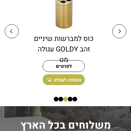
דיספנסר לסבון נוזלי
כוס
דגם GOLDY מונח
זהב מט
לפרטים
הוספה לעגלה
משלוחים בכל הארץ