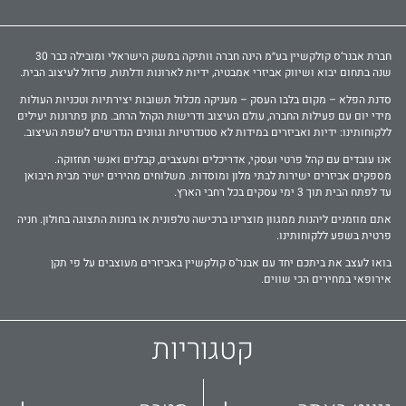
חברת אבנר‘ס קולקשיין בע״מ הינה חברה וותיקה במשק הישראלי ומובילה כבר 30
שנה בתחום יבוא ושיווק אביזרי אמבטיה, ידיות לארונות ודלתות, פרזול לעיצוב הבית.
סדנת הפלא – מקום בלבו העסק – מעניקה מכלול תשובות יצירתיות וטכניות העולות
מידי יום עם פעילות החברה, עולם העיצוב ודרישות הקהל הרחב. מתן פתרונות יעילים
ללקוחותינו: ידיות ואביזרים במידות לא סטנדרטיות וגוונים הנדרשים לשפת העיצוב.
אנו עובדים עם קהל פרטי ועסקי, אדריכלים ומעצבים, קבלנים ואנשי תחזוקה.
מספקים אביזרים ישירות לבתי מלון ומוסדות. משלוחים מהירים ישיר מבית היבואן
עד לפתח הבית תוך 3 ימי עסקים בכל רחבי הארץ.
אתם מוזמנים ליהנות ממגוון מוצרינו ברכישה טלפונית או בחנות התצוגה בחולון. חניה
פרטית בשפע ללקוחותינו.
בואו לעצב את ביתכם יחד עם אבנר‘ס קולקשיין באביזרים מעוצבים על פי תקן
אירופאי במחירים הכי שווים.
קטגוריות