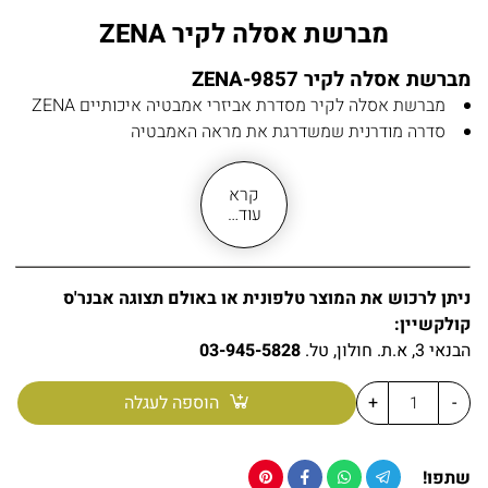
מברשת אסלה לקיר ZENA
מברשת אסלה לקיר ZENA-9857
מברשת אסלה לקיר מסדרת אביזרי אמבטיה איכותיים ZENA
סדרה מודרנית שמשדרגת את מראה האמבטיה
מחזיק מברשת אסלה מתאים לתלייה על כל סוגי הקירות
לתלייה על קיר חדר שירותים או חדר אמבטיה
קרא
מחזיק מברשת אסלה עשוי מחומר פליז BRASS
עוד…
גימור ניקל מבריק אל חלד
כוס למברשת אסלה עשוי מחומר זכוכית חלבית
הרכבה פשוטה וקלה ללא צורך ברקע טכני
ניתן לרכוש את המוצר טלפונית או באולם תצוגה אבנר'ס
האריזה מגיעה עם כל חלקי הרכבה הנדרשים
קולקשיין:
קיימים אביזרי אמבטיה משלימים מסדרת ZENA
הבנאי 3, א.ת. חולון, טל.
03-945-5828
מידות:
-
+
הוספה לעגלה
גובה כללי – 35 ס"מ
משקל נקי – 1300 גרם
שתפו!