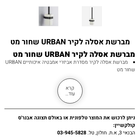
מברשת אסלה לקיר URBAN שחור מט
מברשת אסלה לקיר URBAN שחור מט
מברשת אסלה לקיר מסדרת אביזרי אמבטיה איכותיים URBAN
שחור מט
מברשת אסלה לתלייה על כל סוגי הקירות חדרי אמבטיה או
שירותים
קרא
מחזיק מברשת אסלה עשוי מחומר פליז BRASS
עוד…
בגימור שחור מט
כוס מברשת אסלה עשויה מחומר פורצלן לבן-קרם קווים
מרובעים
ניתן לרכוש את המוצר טלפונית או באולם תצוגה אבנר'ס
מוצר יציב ועמיד לאורך שנים רבות בתנאי לחות ומים
קולקשיין:
התקנה נוחה ולא דורשת ניסיון קודם
הבנאי 3, א.ת. חולון, טל.
03-945-5828
האריזה מגיעה עם כל חלקי הרכבה הדנרשים