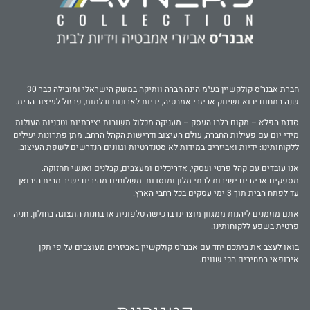
חברת אבנר‘ס קולקשיין בע״מ הינה חברה וותיקה במשק הישראלי ומובילה כבר 30
שנה בתחום יבוא ושיווק אביזרי אמבטיה, ידיות לארונות ודלתות, פרזול לעיצוב הבית.
סדנת הפלא – מקום בלבו העסק – מעניקה מכלול תשובות יצירתיות וטכניות העולות
מידי יום עם פעילות החברה, עולם העיצוב ודרישות הקהל הרחב. מתן פתרונות יעילים
ללקוחותינו: ידיות ואביזרים במידות לא סטנדרטיות וגוונים הנדרשים לשפת העיצוב.
אנו עובדים עם קהל פרטי ועסקי, אדריכלים ומעצבים, קבלנים ואנשי תחזוקה.
מספקים אביזרים ישירות לבתי מלון ומוסדות. משלוחים מהירים ישיר מבית היבואן
עד לפתח הבית תוך 3 ימי עסקים בכל רחבי הארץ.
אתם מוזמנים ליהנות ממגוון מוצרינו ברכישה טלפונית או בחנות התצוגה בחולון. חניה
פרטית בשפע ללקוחותינו.
בואו לעצב את ביתכם יחד עם אבנר‘ס קולקשיין באביזרים מעוצבים על פי תקן
אירופאי במחירים הכי שווים.