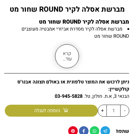
מברשת אסלה לקיר ROUND שחור מט
מברשת אסלה לקיר ROUND שחור מט
מברשת אסלה לקיר מסדרת אביזרי אמבטיה מעוצבים
ROUND שחור מט
לתלייה על כל סוגי הקירות: לשירותים, לאמבטיה
מראה יוקרתי, רמת איכות גבוהה
קרא
עשוי מחומר פליז בגימור שחור מט איכותי
עוד…
כוס מברשת אסלה עשויה זכוכית חלבית
מברשת אסלה מעוצבת קווים מעוגלים וזורמים
רוזטה עגולה (חלק הנצמד לקיר)
ניתן לרכוש את המוצר טלפונית או באולם תצוגה אבנר'ס
מברשת אסלה עמידה למים לאורך שנים רבות
קולקשיין:
ידית מברשת אסלה יציבה וארוכה במיוחד, נוחה בשימוש
הבנאי 3, א.ת. חולון, טל.
03-945-5828
האריזה מגיעה עם כל חלקי ההרכבה הנדרשים
קיימים אביזרי אמבטיה נלווים בגימור שחור מט
-
+
הוספה לעגלה
מידות:
גובה כללי
35 ס״מ
שתפו!