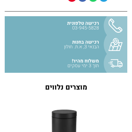
רוחב כללי
12 ס״מ
עומק כללי (בליטה מהקיר)
15 ס״מ
קוטר רוזטה (חלק הנצמד לקיר)
4 ס״מ
רכישה טלפונית
גובה כוס למברשת אסלה
11.5 ס״מ
03-945-5828
קוטר כוס למברשת אסלה
12 ס״מ
(מקסימלי)
רכישה בחנות
הבנאי 3, א.ת. חולון
אורך ידית מברשת אסלה
24.5 ס״מ
חומר: פליז BRASS
משלוח מהיר!
גימור: שחור מט
תוך 3 ימי עסקים
אחריות יבואן של 12 שנים!
יבואן: אבנר'ס קולקשיין בע״מ
מוצרים נלווים