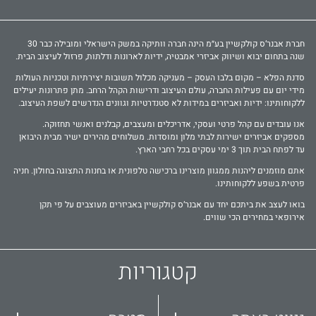
חברת אבנר‘ס קולקשיין בע״מ הינה חברה וותיקה במשק הישראלי ומובילה כבר 30
שנה בתחום יבוא ושיווק אביזרי אמבטיה, ידיות לארונות ודלתות, פרזול לעיצוב הבית.
סדנת הפלא – מקום בלבו העסק – מעניקה מכלול תשובות יצירתיות וטכניות העולות
מידי יום עם פעילות החברה, עולם העיצוב ודרישות הקהל הרחב. מתן פתרונות יעילים
ללקוחותינו: ידיות ואביזרים במידות לא סטנדרטיות וגוונים הנדרשים לשפת העיצוב.
אנו עובדים עם קהל פרטי ועסקי, אדריכלים ומעצבים, קבלנים ואנשי תחזוקה.
מספקים אביזרים ישירות לבתי מלון ומוסדות. משלוחים מהירים ישיר מבית היבואן
עד לפתח הבית תוך 3 ימי עסקים בכל רחבי הארץ.
אתם מוזמנים ליהנות ממגוון מוצרינו ברכישה טלפונית או בחנות התצוגה בחולון. חניה
פרטית בשפע ללקוחותינו.
בואו לעצב את ביתכם יחד עם אבנר‘ס קולקשיין באביזרים מעוצבים על פי תקן
אירופאי במחירים הכי שווים.
קטגוריות