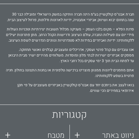
חברת אבנר‘ס קולקשיין בע״מ הינה חברה וותיקה במשק הישראלי ומובילה כבר 30
שנה בתחום יבוא ושיווק אביזרי אמבטיה, ידיות לארונות ודלתות, פרזול לעיצוב הבית.
סדנת הפלא – מקום בלבו העסק – מעניקה מכלול תשובות יצירתיות וטכניות העולות
מידי יום עם פעילות החברה, עולם העיצוב ודרישות הקהל הרחב. מתן פתרונות יעילים
ללקוחותינו: ידיות ואביזרים במידות לא סטנדרטיות וגוונים הנדרשים לשפת העיצוב.
אנו עובדים עם קהל פרטי ועסקי, אדריכלים ומעצבים, קבלנים ואנשי תחזוקה.
מספקים אביזרים ישירות לבתי מלון ומוסדות. משלוחים מהירים ישיר מבית היבואן
עד לפתח הבית תוך 3 ימי עסקים בכל רחבי הארץ.
אתם מוזמנים ליהנות ממגוון מוצרינו ברכישה טלפונית או בחנות התצוגה בחולון. חניה
פרטית בשפע ללקוחותינו.
בואו לעצב את ביתכם יחד עם אבנר‘ס קולקשיין באביזרים מעוצבים על פי תקן
אירופאי במחירים הכי שווים.
קטגוריות
+
+
ניווט באתר
מטבח