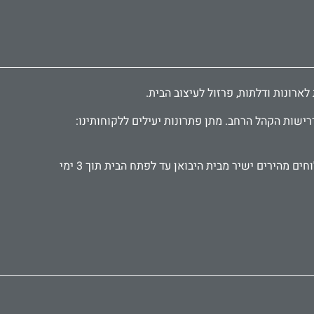
רישות הקהל הרחב. מתן פתרונות יעילים ללקוחותינו:
אנו עובדים עם קהל פרטי ועסקי, אדריכלים ומעצבים, קבלנים ואנשי תחזוקה. מספקים אביזרים ישירות לבתי מלון ומוסדות. משלוחים מהירים ישיר מבית היבואן עד לפתח הבית תוך 3 ימי