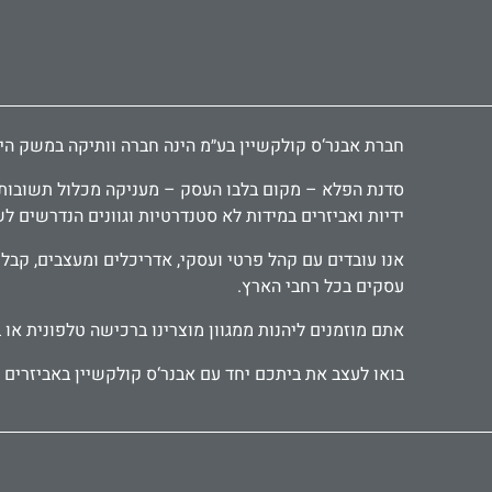
חברת אבנר‘ס קולקשיין בע״מ הינה חברה וותיקה במשק הישראלי ומובילה כבר 30 שנה בתחום יבוא ושיווק אביזרי אמבטיה, י
סדנת הפלא – מקום בלבו העסק – מעניקה מכלול תשובות יצ
ידיות ואביזרים במידות לא סטנדרטיות וגוונים הנדרשים ל
עסקים בכל רחבי הארץ.
אתם מוזמנים ליהנות ממגוון מוצרינו ברכישה טלפונית או 
בואו לעצב את ביתכם יחד עם אבנר‘ס קולקשיין באביזרים מ