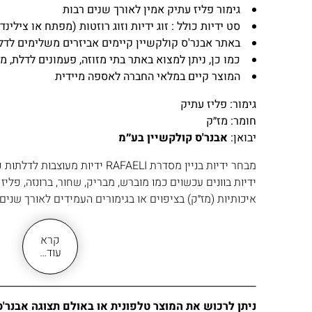
גימור פליז עתיק אמין לאורך שנים רבות
סט ידיות כולל : זוג ידיות וזוג רוזטות (מפתח או צילינדר
באתר אבנר'ס קולקשיין קיימים אביזרים משלימים לדלת
כמו כן, ניתן למצוא באתר בתי מזוזה, פעמונים לדלת, מ
המוצר קיים במלאי החברה לאספה מיידית
גימור: פליז עתיק
חומר: מז״ק
יבואן:
אבנר'ס קולקשיין בע״מ
מבחר ידיות בניין מסדרת RAFAELI ידיות
ידיות בוונים עכשוים כמו מוברש, מבריק, שחור, ברונזה, פליז
איכותיות (מז״ק) בציפוים או בגימורים העמידים לאורך שנים 
קרא
עוד…
ניתן לרכוש את המוצר טלפונית או באולם תצוגה אבנר'ס