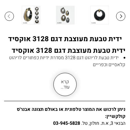
ידית טבעת מעוצבת דגם 3128 אוקסיד
ידית טבעת מעוצבת דגם 3128 אוקסיד
ידית טבעת לריהוט דגם 3128 מסדרת ידיות כפתורים לריהוט
קלאסיים וכפריים
ידית כפתור מתאימה לארונות מטבח כפרי, למטבח פרובנס,
לארונות אמבטיה, לשידות או למגירות
קרא
ידית כפתור דו צדדית: צד אחד עם דוגמה מסוגננת בגימור
עוד…
אוקסיד, צד השני ללא דוגמה בגימור אוקסיד מושחר
ניתן להתקין את הידית לצד הנבחר ( עם דוגמה או ללא דוגמה –
לפי דרישות העיצוב )
ניתן לרכוש את המוצר טלפונית או באולם תצוגה אבנר'ס
ידית עשויה מחומר מזק
קולקשיין:
גימור אוקסיד
הבנאי 3, א.ת. חולון, טל.
03-945-5828
ידית חזקה ולא שבירה