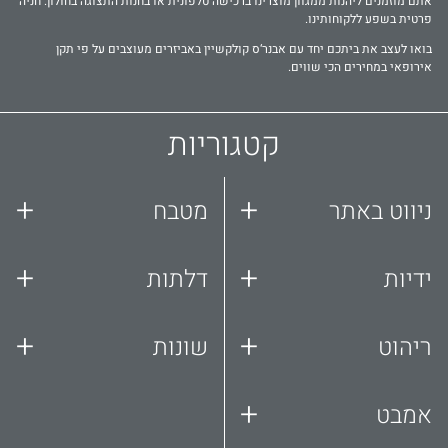
אתם מוזמנים ליהנות ממגוון מוצרינו ברכישה טלפונית או בחנות התצוגה בחולון. חניה
פרטית בשפע ללקוחותינו.
בואו לעצב את ביתכם יחד עם אבנר‘ס קולקשיין באביזרים מעוצבים על פי תקן
אירופאי במחירים הכי שווים.
קטגוריות
+
+
ניווט באתר
מטבח
+
+
ידיות
דלתות
+
+
ריהוט
שונות
+
אמבט