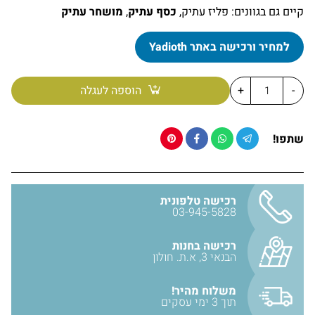
קל ופשוט בניקוי
קיים גם בגוונים: פליז עתיק,
כסף עתיק
,
מושחר עתיק
ידית מגיעה באריזה עם בורג להתקנה
קיימים גימורים נוספים: כסף עתיק, מושחר עתיק, פליז עתיק
למחיר ורכישה באתר Yadioth
חומר: מזק
-
+
הוספה לעגלה
צבע: אוקסיד
מידות: גובה כללי – 50 מ״מ, רוחב כללי – 58 מ״מ, עומק כללי – 15 מ״מ
שתפו!
יבואן: אבנר'ס קולקשיין בע״מ
רכישה טלפונית
03-945-5828
רכישה בחנות
הבנאי 3, א.ת. חולון
משלוח מהיר!
תוך 3 ימי עסקים