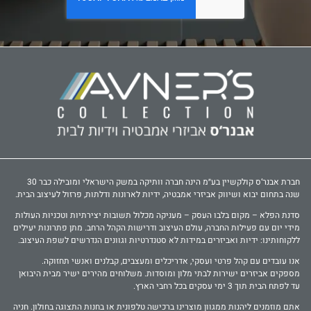
חברת אבנר‘ס קולקשיין בע״מ הינה חברה וותיקה במשק הישראלי ומובילה כבר 30
שנה בתחום יבוא ושיווק אביזרי אמבטיה, ידיות לארונות ודלתות, פרזול לעיצוב הבית.
סדנת הפלא – מקום בלבו העסק – מעניקה מכלול תשובות יצירתיות וטכניות העולות
מידי יום עם פעילות החברה, עולם העיצוב ודרישות הקהל הרחב. מתן פתרונות יעילים
ללקוחותינו: ידיות ואביזרים במידות לא סטנדרטיות וגוונים הנדרשים לשפת העיצוב.
אנו עובדים עם קהל פרטי ועסקי, אדריכלים ומעצבים, קבלנים ואנשי תחזוקה.
מספקים אביזרים ישירות לבתי מלון ומוסדות. משלוחים מהירים ישיר מבית היבואן
עד לפתח הבית תוך 3 ימי עסקים בכל רחבי הארץ.
אתם מוזמנים ליהנות ממגוון מוצרינו ברכישה טלפונית או בחנות התצוגה בחולון. חניה