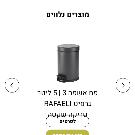
מוצרים נלווים
ספסל למקלחת טי 60
ס״מ עם מדף עץ טיק
מלא
לפרטים