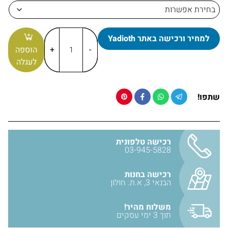
צבע:
מנטה
מק״ט:
3688
למחיר ורכישה באתר Yadioth
יבואן:
אבנר'ס קולקשיין בע״מ
-
+
הוספה
לעגלה
זמן אספקה:
תוך 3 ימי עסקים / או איסוף עצמי
שתפו!
רכישה טלפונית
03-945-5828
רכישה בחנות
הבנאי 3, א.ת. חולון
משלוח מהיר!
תוך 3 ימי עסקים