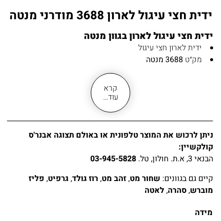
ידית חצי עיגול לארון 3688 מודרני מנטה
ידית חצי עיגול לארון בגוון מנטה
י
דית לארון חצי עיגול
מק״ט
3688 מנטה
לארונות ומגירות מטבח
מידות לקידוח: 96, 128 מ״מ
קרא
גימור מנטה
עוד…
מעניקה אופי ייחודי ואותנטי לריהוט
ידיות חזקות ולא שבירות
קיים בגוונים: שחור מט | זהב מט | פליז מוברש | רוז גולד |
ניתן לרכוש את המוצר טלפונית או באולם תצוגה אבנר'ס
גרפיט | לאטה | מנטה | סהרה
קולקשיין:
מגיעה באריזה עם 2 ברגים להתקנה
הבנאי 3, א.ת. חולון, טל.
03-945-5828
את הידית
ניתן לרכוש טלפונית או להגיע לחנות התצוגה
משלוח מהיר עד בית הלקוח או איסוף עצמי
קיים גם בגוונים:
שחור מט
,
זהב מט
,
רוז גולד
,
גרפיט
,
פליז
לקבלת הצעת המחיר ניתן לשלוח בקשה (
הוסף לעגלה
)
מוברש
,
סהרה
,
לאטה
חומר:
מזק
מידה