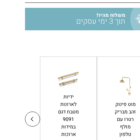
משלוח מהיר!
תוך 3 ימי עסקים
ידיות
ידיות
מוט פינוק
לארונות
ארוכות
זהב מבריק
מטבח דגם
למטבח
רטרו עם
9091
מודרני
מזלף
במידות
דגם 8000
טלפון
ארוכות
זהב מט