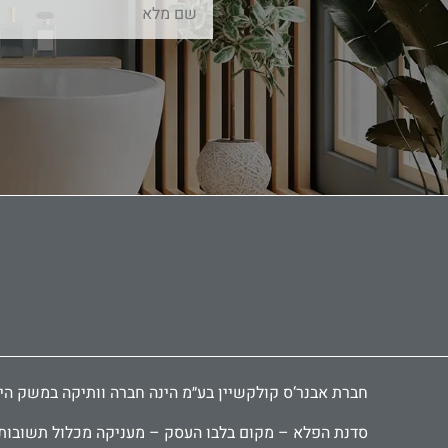
חברת אבנר‘ס קולקשיין בע״מ הינה חברה וותיקה במשק הישראלי ומובילה כבר 30 שנה בתחום יבוא ושיווק אביזרי אמבטיה, י
סדנת הפלא – מקום בלבו העסק – מעניקה מכלול תשובות יצ