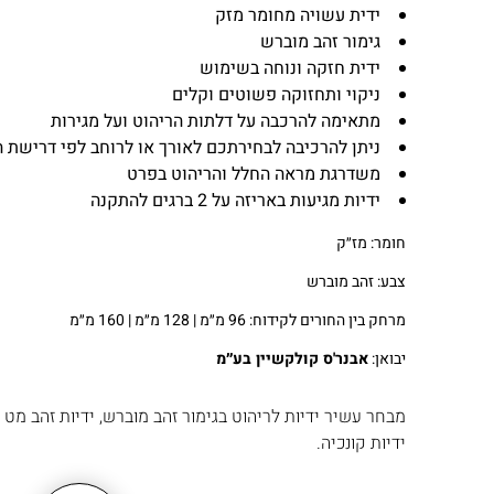
ידית עשויה מחומר מזק
גימור זהב מוברש
ידית חזקה ונוחה בשימוש
ניקוי ותחזוקה פשוטים וקלים
מתאימה להרכבה על דלתות הריהוט ועל מגירות
ניתן להרכיבה לבחירתכם לאורך או לרוחב לפי דרישת ה
משדרגת מראה החלל והריהוט בפרט
ידיות מגיעות באריזה על 2 ברגים להתקנה
חומר: מז״ק
צבע: זהב מוברש
מרחק בין החורים לקידוח: 96 מ״מ | 128 מ״מ | 160 מ״מ
יבואן:
אבנר'ס קולקשיין בע״מ
מבחר עשיר ידיות לריהוט בגימור זהב מוברש, ידיות זהב מט
ידיות קונכיה.
ניתן להתרשם ממגוון המוצרים בזהב מט באתר שלנו או באולם