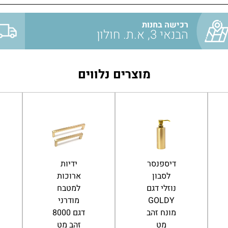
רכישה בחנות
הבנאי 3, א.ת. חולון
מוצרים נלווים
כוס
דיספנסר
למברשות
לסבון
שיניים
נוזלי דגם
עגולה
GOLDY
GOLDY
מונח זהב
זהב מט
מט