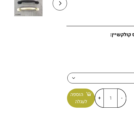
 הארץ.
 קולקשיין:
הוספה
+
-
לעגלה