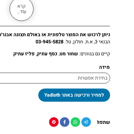
קרא
זמינות המוצר מידית. משלוח מהיר עד בית הלקוח בכל רחבי
עוד…
ניתן לרכוש את המוצר טלפונית או באולם תצוגה אבנר'ס
הבנאי 3, א.ת. חולון, טל.
03-945-5828
קיים גם בגוונים:
שחור מט
,
כסף עתיק
,
פליז עתיק
מידה
ידיות למטבח כפרי זהב מוברש דגם 7032
למחיר ורכישה באתר Yadioth
שתפו!