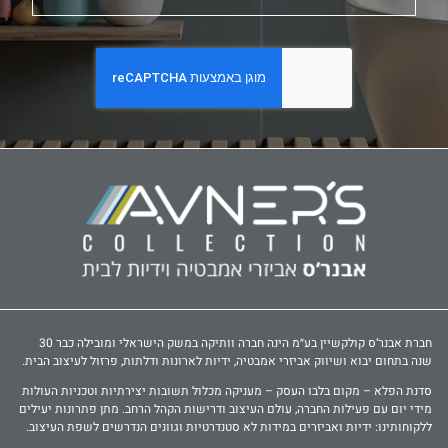
חברת אבנר‘ס קולקשיין בע״מ הינה חברה וותיקה במשק הישראלי ומובילה כבר 30
שנה בתחום יבוא ושיווק אביזרי אמבטיה, ידיות לארונות ודלתות, פרזול לעיצוב הבית.
סדנת הפלא – מקום בלבו העסק – מעניקה מכלול תשובות יצירתיות וטכניות העולות
מידי יום עם פעילות החברה, עולם העיצוב ודרישות הקהל הרחב. מתן פתרונות יעילים
ללקוחותינו: ידיות ואביזרים במידות לא סטנדרטיות וגוונים הנדרשים לשפת העיצוב.