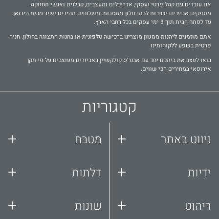
אנו עובדים עם קהל פרטי ועסקי, אדריכלים ומעצבים, קבלנים ואנשי תחזוקה.
מספקים אביזרים ישירות לבתי מלון ומוסדות. משלוחים מהירים ישיר מבית היבואן
עד לפתח הבית תוך 3 ימי עסקים בכל רחבי הארץ.
אתם מוזמנים ליהנות ממגוון מוצרינו ברכישה טלפונית או בחנות התצוגה בחולון. חניה
פרטית בשפע ללקוחותינו.
בואו לעצב את ביתכם יחד עם אבנר‘ס קולקשיין באביזרים מעוצבים על פי תקן
אירופאי במחירים הכי שווים.
קטגוריות
+
+
ניווט באתר
מטבח
+
+
ידיות
דלתות
+
+
ריהוט
שונות