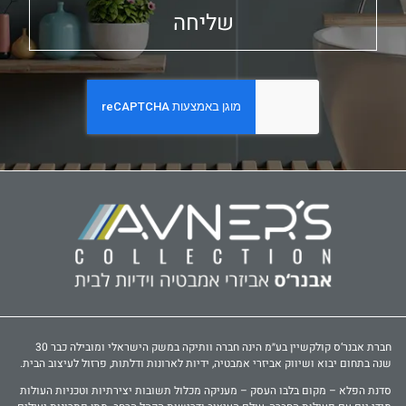
שליחה
חברת אבנר‘ס קולקשיין בע״מ הינה חברה וותיקה במשק הישראלי ומובילה כבר 30
שנה בתחום יבוא ושיווק אביזרי אמבטיה, ידיות לארונות ודלתות, פרזול לעיצוב הבית.
סדנת הפלא – מקום בלבו העסק – מעניקה מכלול תשובות יצירתיות וטכניות העולות