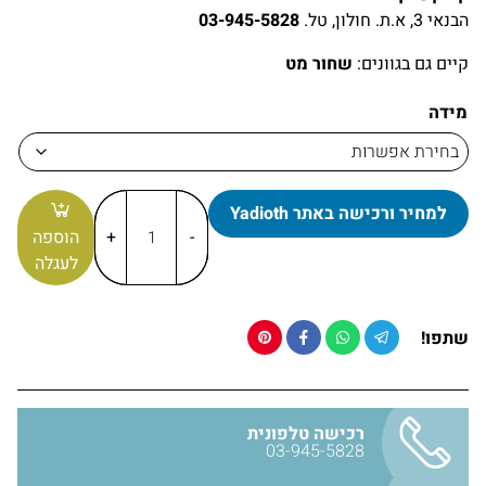
קיימת ב-3 מידות לקידוח: 128, 160, 192 מ״מ
הבנאי 3, א.ת. חולון, טל.
03-945-5828
ידית למטבח ולריהוט הבית מגיעה באריזה עם 2 ברגים להתקנה
קיים גם בגוונים:
שחור מט
ניתן לרכוש טלפונית או להגיע לחנות התצוגה
משלוח מהיר עד בית הלקוח או איסוף עצמי
מידה
לקבלת הצעת המחיר ניתן לשלוח בקשה (
בחר מידה וכמות
+
הוסף לעגלה
)
חומר: מזק
למחיר ורכישה באתר Yadioth
צבע: זהב מוברש
-
+
הוספה
לעגלה
מרחק בין החורים לקידוח: 128 מ״מ / 160 מ״מ / 192 מ״מ
שתפו!
רכישה טלפונית
03-945-5828