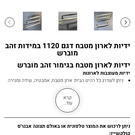
ידיות לארון מטבח דגם 1120 במידות זהב
מוברש
ידיות לארון מטבח בגימור זהב מוברש
ידיות מעוצבות לארונות
ניתן לשדרג כל רהיט הבית: ארון מטבח, אמבטיה, שידה ומגירה
מק״ט
1120-MBB
ידית עשויה מחומר מזק
קרא
גימור זהב מוברש
עוד…
ידית חזקה ולא שבירה
נוחה בשימוש ואלגנטית
מתאימה להרכבה על דלתות הריהוט ועל מגירות
ניתן לרכוש את המוצר טלפונית או באולם תצוגה אבנר'ס
ניתן להרכיב לבחירתכם לאורך או לרוחב לפי דרישת העיצוב
קולקשיין: