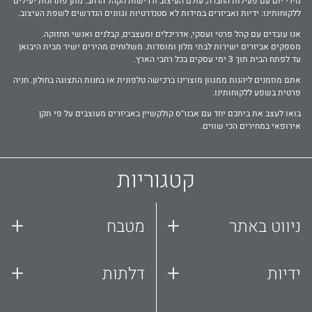
מידי יום עם פעילות החברה, עולם העיצוב ודרישות הקהל הרחב. מתן פתרונות יעילים
ללקוחותינו: ידיות ואביזרים במידות לא סטנדרטיות וגוונים הנדרשים לשפת העיצוב.
אנו עובדים עם קהל פרטי ועסקי, אדריכלים ומעצבים, קבלנים ואנשי תחזוקה.
מספקים אביזרים ישירות לבתי מלון ומוסדות. משלוחים מהירים ישיר מבית היבואן
עד לפתח הבית תוך 3 ימי עסקים בכל רחבי הארץ.
אתם מוזמנים ליהנות ממגוון מוצרינו ברכישה טלפונית או בחנות התצוגה בחולון. חניה
פרטית בשפע ללקוחותינו.
בואו לעצב את ביתכם יחד עם אבנר‘ס קולקשיין באביזרים מעוצבים על פי תקן
אירופאי במחירים הכי שווים.
קטגוריות
+
+
ניווט באתר
מטבח
+
+
ידיות
דלתות