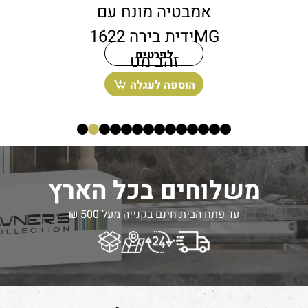
גובה 15 – 71 ס״מ
אמב
דגם CHIC זהב מט
לפרטים
בחר אפשרויות
ה
משלוחים בכל הארץ
עד פתח הבית חינם בקנייה מעל 500 ₪