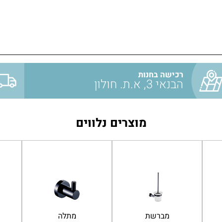
רכישה בחנות
הבנאי 3, א.ת. חולון
מוצרים נלווים
ספסל
מברשת
למקלחת