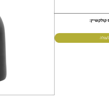
 קולקשיין:
עגלה
זה