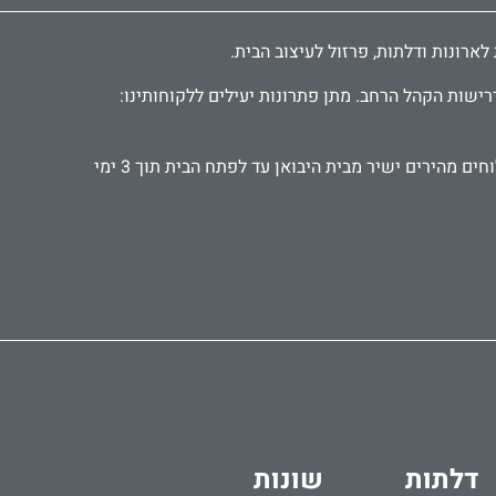
רישות הקהל הרחב. מתן פתרונות יעילים ללקוחותינו:
אנו עובדים עם קהל פרטי ועסקי, אדריכלים ומעצבים, קבלנים ואנשי תחזוקה. מספקים אביזרים ישירות לבתי מלון ומוסדות. משלוחים מהירים ישיר מבית היבואן עד לפתח הבית תוך 3 ימי
דלתות
שונות