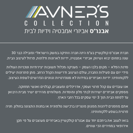
חברת אבנר‘ס קולקשיין בע״מ הינה חברה וותיקה במשק הישראלי ומובילה כבר 30
שנה בתחום יבוא ושיווק אביזרי אמבטיה, ידיות לארונות ודלתות, פרזול לעיצוב הבית.
סדנת הפלא – מקום בלבו העסק – מעניקה מכלול תשובות יצירתיות וטכניות העולות
מידי יום עם פעילות החברה, עולם העיצוב ודרישות הקהל הרחב. מתן פתרונות יעילים
ללקוחותינו: ידיות ואביזרים במידות לא סטנדרטיות וגוונים הנדרשים לשפת העיצוב.
אנו עובדים עם קהל פרטי ועסקי, אדריכלים ומעצבים, קבלנים ואנשי תחזוקה.
מספקים אביזרים ישירות לבתי מלון ומוסדות. משלוחים מהירים ישיר מבית היבואן
עד לפתח הבית תוך 3 ימי עסקים בכל רחבי הארץ.
אתם מוזמנים ליהנות ממגוון מוצרינו ברכישה טלפונית או בחנות התצוגה בחולון. חניה
פרטית בשפע ללקוחותינו.
בואו לעצב את ביתכם יחד עם אבנר‘ס קולקשיין באביזרים מעוצבים על פי תקן
אירופאי במחירים הכי שווים.