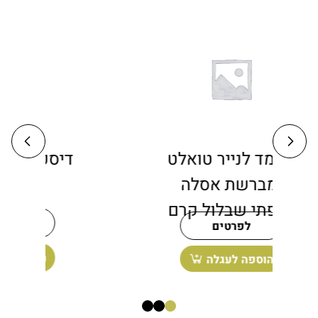
מעמד לנייר טואלט
ד
ומברשת אסלה
רצפתי שבלול קרם
לפרטים
הוספה לעגלה