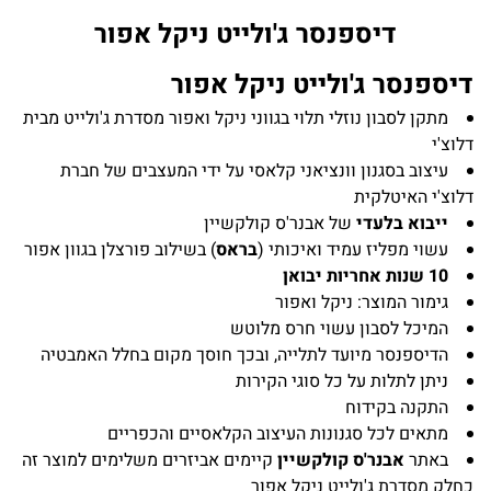
דיספנסר ג'ולייט ניקל אפור
דיספנסר ג'ולייט ניקל אפור
מתקן לסבון נוזלי תלוי בגווני ניקל ואפור מסדרת ג'ולייט מבית
דלוצ'י
עיצוב בסגנון וונציאני קלאסי על ידי המעצבים של חברת
דלוצ'י האיטלקית
ייבוא בלעדי
של אבנר'ס קולקשיין
עשוי מפליז עמיד ואיכותי (
בראס
) בשילוב פורצלן בגוון אפור
10 שנות אחריות יבואן
גימור המוצר: ניקל ואפור
המיכל לסבון עשוי חרס מלוטש
הדיספנסר מיועד לתלייה, ובכך חוסך מקום בחלל האמבטיה
ניתן לתלות על כל סוגי הקירות
התקנה בקידוח
מתאים לכל סגנונות העיצוב הקלאסיים והכפריים
באתר
אבנר'ס קולקשיין
קיימים אביזרים משלימים למוצר זה
כחלק מסדרת ג'ולייט ניקל אפור