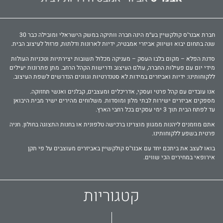
חברת אבנר‘ס קולקשיין בע״מ הינה חברה וותיקה במשק הישראלי ומובילה כבר 30
שנה בתחום יבוא ושיווק אביזרי אמבטיה, ידיות לארונות ודלתות, פרזול לעיצוב הבית.
סדנת הפלא – מקום בלבו העסק – מעניקה מכלול תשובות יצירתיות וטכניות העולות
מידי יום עם פעילות החברה, עולם העיצוב ודרישות הקהל הרחב. מתן פתרונות יעילים
ללקוחותינו: ידיות ואביזרים במידות לא סטנדרטיות וגוונים הנדרשים לשפת העיצוב.
אנו עובדים עם קהל פרטי ועסקי, אדריכלים ומעצבים, קבלנים ואנשי תחזוקה.
מספקים אביזרים ישירות לבתי מלון ומוסדות. משלוחים מהירים ישיר מבית היבואן
עד לפתח הבית תוך 3 ימי עסקים בכל רחבי הארץ.
אתם מוזמנים ליהנות ממגוון מוצרינו ברכישה טלפונית או בחנות התצוגה בחולון. חניה
פרטית בשפע ללקוחותינו.
בואו לעצב את ביתכם יחד עם אבנר‘ס קולקשיין באביזרים מעוצבים על פי תקן
אירופאי במחירים הכי שווים.
קטגוריות