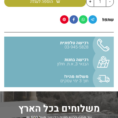
-
+
הוספה לעגלה
שתפו!
רכישה טלפונית
03-945-5828
רכישה בחנות
הבנאי 3, א.ת. חולון
משלוח מהיר!
תוך 3 ימי עסקים
משלוחים בכל הארץ
עד פתח הבית חינם בקנייה מעל 500 ₪