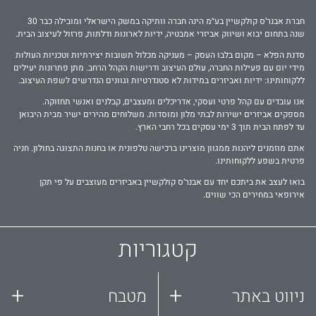
חברת אבנר‘ס קולקשיין בע״מ הינה חברה וותיקה במשק הישראלי ומובילה כבר 30
שנה בתחום יבוא ושיווק אביזרי אמבטיה, ידיות לארונות ודלתות, פרזול לעיצוב הבית.
סדנת הפלא – מקום בלבו העסק – מעניקה מכלול תשובות יצירתיות וטכניות העולות
מידי יום עם פעילות החברה, עולם העיצוב ודרישות הקהל הרחב. מתן פתרונות יעילים
ללקוחותינו: ידיות ואביזרים במידות לא סטנדרטיות וגוונים הנדרשים לשפת העיצוב.
אנו עובדים עם קהל פרטי ועסקי, אדריכלים ומעצבים, קבלנים ואנשי תחזוקה.
מספקים אביזרים ישירות לבתי מלון ומוסדות. משלוחים מהירים ישיר מבית היבואן
עד לפתח הבית תוך 3 ימי עסקים בכל רחבי הארץ.
אתם מוזמנים ליהנות ממגוון מוצרינו ברכישה טלפונית או בחנות התצוגה בחולון. חניה
פרטית בשפע ללקוחותינו.
בואו לעצב את ביתכם יחד עם אבנר‘ס קולקשיין באביזרים מעוצבים על פי תקן
אירופאי במחירים הכי שווים.
קטגוריות
+
+
ניווט באתר
מטבח