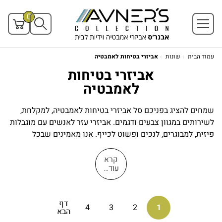
0
עמוד הבית
שונות
אביזרי בטיחות לאמבטיה
אביזרי בטיחות
לאמבטיה
שמחים להציג בפניכם סל אביזרי בטיחות לאמבטיה, למקלחת,
לשירותים במגוון צבעים ודגמים. אביזרי עזר לאנשים עם מוגבלות
פיזית, למבוגרים, לנכים ופשוט לכייף. אנו מאמינים שבכל
הזמנים ניתן לשפר איכות החיים. לשם כך, אנו דואגים לפתח
ולחדש קו אביזרי בטיחות הכי יציבים, חזקים, מפנקים ואסטתיים.
קרא
עוד…
אנו מקפידים על רמת איכות גבוהה ובטיחותית להלעת איכות
חייכם מפנקת.
דף
4
3
2
1
הבא