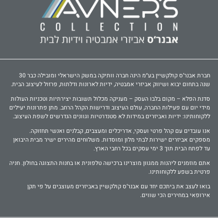
חברת אבנר‘ס קולקשיין בע״מ הינה חברה וותיקה במשק הישראלי ומובילה כבר 30
שנה בתחום יבוא ושיווק אביזרי אמבטיה, ידיות לארונות ודלתות, פרזול לעיצוב הבית.
סדנת הפלא – מקום בלבו העסק – מעניקה מכלול תשובות יצירתיות וטכניות העולות
מידי יום עם פעילות החברה, עולם העיצוב ודרישות הקהל הרחב. מתן פתרונות יעילים
ללקוחותינו: ידיות ואביזרים במידות לא סטנדרטיות וגוונים הנדרשים לשפת העיצוב.
אנו עובדים עם קהל פרטי ועסקי, אדריכלים ומעצבים, קבלנים ואנשי תחזוקה.
מספקים אביזרים ישירות לבתי מלון ומוסדות. משלוחים מהירים ישיר מבית היבואן
עד לפתח הבית תוך 3 ימי עסקים בכל רחבי הארץ.
אתם מוזמנים ליהנות ממגוון מוצרינו ברכישה טלפונית או בחנות התצוגה בחולון. חניה
פרטית בשפע ללקוחותינו.
בואו לעצב את ביתכם יחד עם אבנר‘ס קולקשיין באביזרים מעוצבים על פי תקן
אירופאי במחירים הכי שווים.