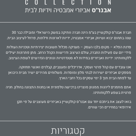
חברת אבנר‘ס קולקשיין בע״מ הינה חברה וותיקה במשק הישראלי ומובילה כבר 30
שנה בתחום יבוא ושיווק אביזרי אמבטיה, ידיות לארונות ודלתות, פרזול לעיצוב הבית.
סדנת הפלא – מקום בלבו העסק – מעניקה מכלול תשובות יצירתיות וטכניות העולות
מידי יום עם פעילות החברה, עולם העיצוב ודרישות הקהל הרחב. מתן פתרונות יעילים
ללקוחותינו: ידיות ואביזרים במידות לא סטנדרטיות וגוונים הנדרשים לשפת העיצוב.
אנו עובדים עם קהל פרטי ועסקי, אדריכלים ומעצבים, קבלנים ואנשי תחזוקה.
מספקים אביזרים ישירות לבתי מלון ומוסדות. משלוחים מהירים ישיר מבית היבואן
עד לפתח הבית תוך 3 ימי עסקים בכל רחבי הארץ.
אתם מוזמנים ליהנות ממגוון מוצרינו ברכישה טלפונית או בחנות התצוגה בחולון. חניה
פרטית בשפע ללקוחותינו.
בואו לעצב את ביתכם יחד עם אבנר‘ס קולקשיין באביזרים מעוצבים על פי תקן
אירופאי במחירים הכי שווים.
קטגוריות