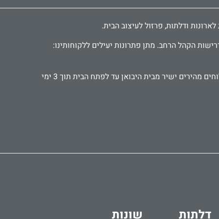
רישות הקהל הרחב. מתן פתרונות יעילים ללקוחותינו:
אנו עובדים עם קהל פרטי ועסקי, אדריכלים ומעצבים, קבלנים ואנשי תחזוקה. מספקים אביזרים ישירות לבתי מלון ומוסדות. משלוחים מהירים ישיר מבית היבואן עד לפתח הבית תוך 3 ימי
דלתות
שונות