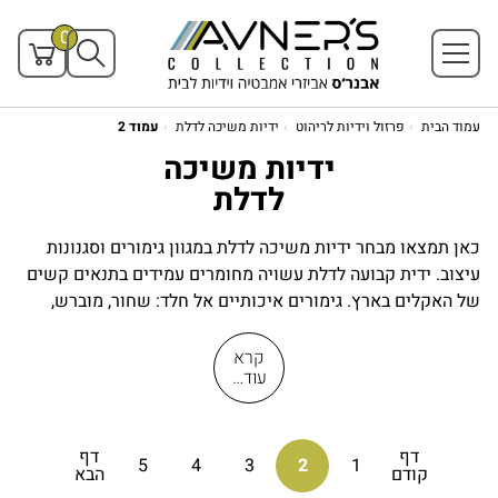
0
עמוד הבית
פרזול וידיות לריהוט
ידיות משיכה לדלת
עמוד 2
ידיות משיכה
לדלת
כאן תמצאו מבחר ידיות משיכה לדלת במגוון גימורים וסגנונות
עיצוב. ידית קבועה לדלת עשויה מחומרים עמידים בתנאים קשים
של האקלים בארץ. גימורים איכותיים אל חלד: שחור, מוברש,
אלומיניום, ברונזה, פליז עתיק, זהב ועוד. בחירה הנכונה של הידית
לדלת תעניק לכם כניסה בלתי נשכחת לביתכם.
קרא
עוד…
דף
דף
5
4
3
2
1
קודם
הבא