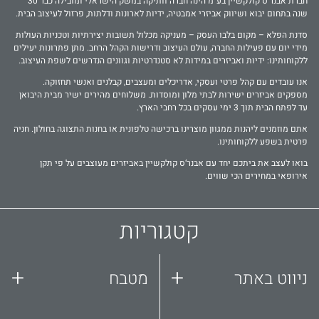
חברת אבנר‘ס קולקשיין בע״מ הינה חברה וותיקה במשק הישראלי ומובילה כבר 30
שנה בתחום יבוא ושיווק אביזרי אמבטיה, ידיות לארונות ודלתות, פרזול לעיצוב הבית.
סדנת הפלא – מקום בלבו העסק – מעניקה מכלול תשובות יצירתיות וטכניות העולות
מידי יום עם פעילות החברה, עולם העיצוב ודרישות הקהל הרחב. מתן פתרונות יעילים
ללקוחותינו: ידיות ואביזרים במידות לא סטנדרטיות וגוונים הנדרשים לשפת העיצוב.
אנו עובדים עם קהל פרטי ועסקי, אדריכלים ומעצבים, קבלנים ואנשי תחזוקה.
מספקים אביזרים ישירות לבתי מלון ומוסדות. משלוחים מהירים ישיר מבית היבואן
עד לפתח הבית תוך 3 ימי עסקים בכל רחבי הארץ.
אתם מוזמנים ליהנות ממגוון מוצרינו ברכישה טלפונית או בחנות התצוגה בחולון. חניה
פרטית בשפע ללקוחותינו.
בואו לעצב את ביתכם יחד עם אבנר‘ס קולקשיין באביזרים מעוצבים על פי תקן
אירופאי במחירים הכי שווים.
קטגוריות
+
+
ניווט באתר
מטבח