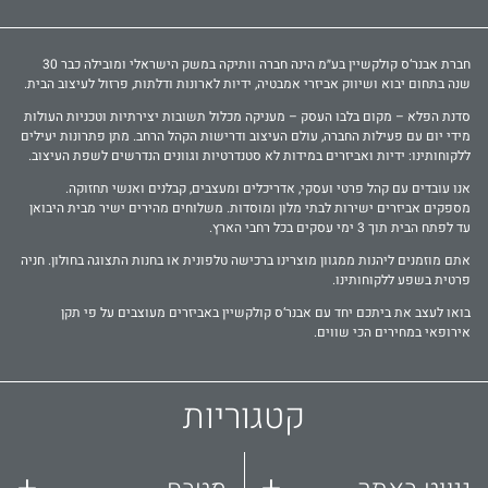
חברת אבנר‘ס קולקשיין בע״מ הינה חברה וותיקה במשק הישראלי ומובילה כבר 30
שנה בתחום יבוא ושיווק אביזרי אמבטיה, ידיות לארונות ודלתות, פרזול לעיצוב הבית.
סדנת הפלא – מקום בלבו העסק – מעניקה מכלול תשובות יצירתיות וטכניות העולות
מידי יום עם פעילות החברה, עולם העיצוב ודרישות הקהל הרחב. מתן פתרונות יעילים
ללקוחותינו: ידיות ואביזרים במידות לא סטנדרטיות וגוונים הנדרשים לשפת העיצוב.
אנו עובדים עם קהל פרטי ועסקי, אדריכלים ומעצבים, קבלנים ואנשי תחזוקה.
מספקים אביזרים ישירות לבתי מלון ומוסדות. משלוחים מהירים ישיר מבית היבואן
עד לפתח הבית תוך 3 ימי עסקים בכל רחבי הארץ.
אתם מוזמנים ליהנות ממגוון מוצרינו ברכישה טלפונית או בחנות התצוגה בחולון. חניה
פרטית בשפע ללקוחותינו.
בואו לעצב את ביתכם יחד עם אבנר‘ס קולקשיין באביזרים מעוצבים על פי תקן
אירופאי במחירים הכי שווים.
קטגוריות