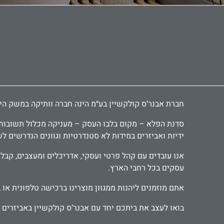
חברת אבנר‘ס קולקשיין בע״מ הינה חברה וותיקה במשק הישראלי ומובילה כבר 30 שנה בתחום יבוא ושיווק אביזרי אמבטיה, י
סדנת הפלא – מקום בלבו העסק – מעניקה מכלול תשובות יצ
ידיות ואביזרים במידות לא סטנדרטיות וגוונים הנדרשים ל
עסקים בכל רחבי הארץ.
אתם מוזמנים ליהנות ממגוון מוצרינו ברכישה טלפונית או 
בואו לעצב את ביתכם יחד עם אבנר‘ס קולקשיין באביזרים מ