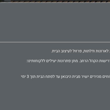
רישות הקהל הרחב. מתן פתרונות יעילים ללקוחותינו:
אנו עובדים עם קהל פרטי ועסקי, אדריכלים ומעצבים, קבלנים ואנשי תחזוקה. מספקים אביזרים ישירות לבתי מלון ומוסדות. משלוחים מהירים ישיר מבית היבואן עד לפתח הבית תוך 3 ימי