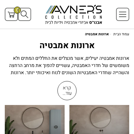
0
עמוד הבית
ארונות אמבטיה
ארונות אמבטיה
ארונות אמבטיה יעילים, אשר מנצלים את החללים המתים ולא
משומשים של חדרי האמבטיה, עשויים להפוך את מרחב הרחצה
והשהייה שחדרי האמבטיות השונים לנוח ואיכותי יותר.
ארונות
אמבטיה רבים שמיוצרים כיום בשוק מוצרי הבית מציעים פתרונות
ייחודיים ויעילים לניצול אופטימאלי של מרחב חדר האמבטיה
קרא
עוד…
וניצול אופטימאלי של מרחבי האחסון שבו. יש לזכור כי חדר
האמבטיה מציב עבורנו אתגרים שונים בכל הנוגע למרחבי האחסון,
בניגוד לחדרים אחרים בבית המגורים, חדר האמבטיה חייב להיות
בלע מרחבי אחסון מוגנים יותר. ארונות אמבטיה נדרשים במקרים
רבים להיות מוגנים מפני מים, בנוסף על ארונות אמבטיה להיות
עמידים בפני נזקי המים. רק כאשר ישלבו ארונות אמבטיה את