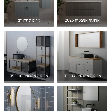
התכונות הללו הם יהיו יעילים ויחזיקו לאורך זמן בחדרי האמבטיה
הרטובים. ארונות אמבטיה שיהיו עמידים בפני מים וינצלו באופן
אופטימאלי את החללים המתים של חדר האמבטיה יעניקו לנו
ארונות אמבטיה 2026
ארונות תלויים
איכות שהייה מקסימאלית בחדר האמבטיה. בחדרי אמבטיה רבים,
במיוחד בדירות קטנות שבמרכזי הערים הגדולות, שינה בעיית
מקום מטרידה. איכות מרחבי האחסון בחדרי אמבטיות קטנות
עשוי להשפיע באופן משמעותי על איכות החדר כולו. ארונות
אמבטיה שיאפשרו לנו גישה נוחה ואחסון נוח של מוצרי הניקוי
והטיפוח שלנו יהפכו את השימוש בחדר האמבטיה לנוח ויעיל
יותר.
יש לזכור שחדר אמבטיה לא משמש אך ורק לרחצה אלא למספר
רב של פעולות אחרות. גם
ארונות אמבטיה כפריים
ארונות אמבטיה מודרנים
ארונות אמבטיה אינם משמשים אך ורק לאחסון כלי וחומרי רחצה
אלא למגוון רחב של חפצים אחרים, הקשורים באופן ישיר או
בלתי ישיר לצרכי הרחצה שלנו. לכן השפעתם של ארונות רחצה
קומפקטיים על ניצול אופטימאלי של מרחב חדר האמבטיה היא
גדולה ומשמעותית ועשויה ליצור עבורנו חדר אמבטיה נוח ונעים
יותר לשימוש.