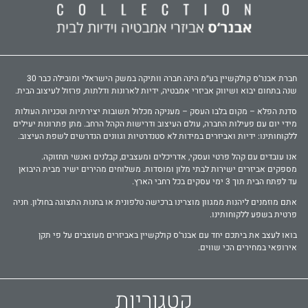
חברת אבנר‘ס קולקשיין בע״מ הינה חברה וותיקה במשק הישראלי ומובילה כבר 30
שנה בתחום יבוא ושיווק אביזרי אמבטיה, ידיות לארונות ודלתות, פרזול לעיצוב הבית.
סדנת הפלא – מקום בלבו העסק – מעניקה מכלול תשובות יצירתיות וטכניות העולות
מידי יום עם פעילות החברה, עולם העיצוב ודרישות הקהל הרחב. מתן פתרונות יעילים
ללקוחותינו: ידיות ואביזרים במידות לא סטנדרטיות וגוונים הנדרשים לשפת העיצוב.
אנו עובדים עם קהל פרטי ועסקי, אדריכלים ומעצבים, קבלנים ואנשי תחזוקה.
מספקים אביזרים ישירות לבתי מלון ומוסדות. משלוחים מהירים ישיר מבית היבואן
עד לפתח הבית תוך 3 ימי עסקים בכל רחבי הארץ.
אתם מוזמנים ליהנות ממגוון מוצרינו ברכישה טלפונית או בחנות התצוגה בחולון. חניה
פרטית בשפע ללקוחותינו.
בואו לעצב את ביתכם יחד עם אבנר‘ס קולקשיין באביזרים מעוצבים על פי תקן
אירופאי במחירים הכי שווים.
קטגוריות