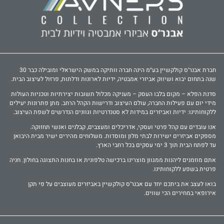
חברת אבנר‘ס קולקשיין בע״מ הינה חברה וותיקה במשק הישראלי ומובילה כבר 30
שנה בתחום יבוא ושיווק אביזרי אמבטיה, ידיות לארונות ודלתות, פרזול לעיצוב הבית.
סדנת הפלא – מקום בלבו העסק – מעניקה מכלול תשובות יצירתיות וטכניות העולות
מידי יום עם פעילות החברה, עולם העיצוב ודרישות הקהל הרחב. מתן פתרונות יעילים
ללקוחותינו: ידיות ואביזרים במידות לא סטנדרטיות וגוונים הנדרשים לשפת העיצוב.
אנו עובדים עם קהל פרטי ועסקי, אדריכלים ומעצבים, קבלנים ואנשי תחזוקה.
מספקים אביזרים ישירות לבתי מלון ומוסדות. משלוחים מהירים ישיר מבית היבואן
עד לפתח הבית תוך 3 ימי עסקים בכל רחבי הארץ.
אתם מוזמנים ליהנות ממגוון מוצרינו ברכישה טלפונית או בחנות התצוגה בחולון. חניה
פרטית בשפע ללקוחותינו.
בואו לעצב את ביתכם יחד עם אבנר‘ס קולקשיין באביזרים מעוצבים על פי תקן
אירופאי במחירים הכי שווים.