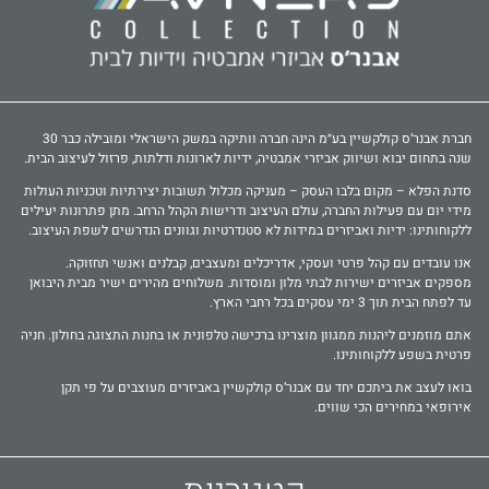
חברת אבנר‘ס קולקשיין בע״מ הינה חברה וותיקה במשק הישראלי ומובילה כבר 30
שנה בתחום יבוא ושיווק אביזרי אמבטיה, ידיות לארונות ודלתות, פרזול לעיצוב הבית.
סדנת הפלא – מקום בלבו העסק – מעניקה מכלול תשובות יצירתיות וטכניות העולות
מידי יום עם פעילות החברה, עולם העיצוב ודרישות הקהל הרחב. מתן פתרונות יעילים
ללקוחותינו: ידיות ואביזרים במידות לא סטנדרטיות וגוונים הנדרשים לשפת העיצוב.
אנו עובדים עם קהל פרטי ועסקי, אדריכלים ומעצבים, קבלנים ואנשי תחזוקה.
מספקים אביזרים ישירות לבתי מלון ומוסדות. משלוחים מהירים ישיר מבית היבואן
עד לפתח הבית תוך 3 ימי עסקים בכל רחבי הארץ.
אתם מוזמנים ליהנות ממגוון מוצרינו ברכישה טלפונית או בחנות התצוגה בחולון. חניה
פרטית בשפע ללקוחותינו.
בואו לעצב את ביתכם יחד עם אבנר‘ס קולקשיין באביזרים מעוצבים על פי תקן
אירופאי במחירים הכי שווים.