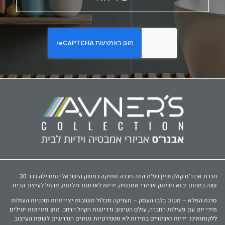
חברת אבנר‘ס קולקשיין בע״מ הינה חברה וותיקה במשק הישראלי ומובילה כבר 30
שנה בתחום יבוא ושיווק אביזרי אמבטיה, ידיות לארונות ודלתות, פרזול לעיצוב הבית.
סדנת הפלא – מקום בלבו העסק – מעניקה מכלול תשובות יצירתיות וטכניות העולות
מידי יום עם פעילות החברה, עולם העיצוב ודרישות הקהל הרחב. מתן פתרונות יעילים
ללקוחותינו: ידיות ואביזרים במידות לא סטנדרטיות וגוונים הנדרשים לשפת העיצוב.