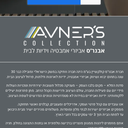
חברת אבנר‘ס קולקשיין בע״מ הינה חברה וותיקה במשק הישראלי ומובילה כבר 30
שנה בתחום יבוא ושיווק אביזרי אמבטיה, ידיות לארונות ודלתות, פרזול לעיצוב הבית.
סדנת הפלא – מקום בלבו העסק – מעניקה מכלול תשובות יצירתיות וטכניות העולות
מידי יום עם פעילות החברה, עולם העיצוב ודרישות הקהל הרחב. מתן פתרונות יעילים
ללקוחותינו: ידיות ואביזרים במידות לא סטנדרטיות וגוונים הנדרשים לשפת העיצוב.
אנו עובדים עם קהל פרטי ועסקי, אדריכלים ומעצבים, קבלנים ואנשי תחזוקה.
מספקים אביזרים ישירות לבתי מלון ומוסדות. משלוחים מהירים ישיר מבית היבואן
עד לפתח הבית תוך 3 ימי עסקים בכל רחבי הארץ.
אתם מוזמנים ליהנות ממגוון מוצרינו ברכישה טלפונית או בחנות התצוגה בחולון. חניה