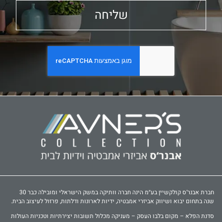
שליחה
חברת אבנר‘ס קולקשיין בע״מ הינה חברה וותיקה במשק הישראלי ומובילה כבר 30
שנה בתחום יבוא ושיווק אביזרי אמבטיה, ידיות לארונות ודלתות, פרזול לעיצוב הבית.
סדנת הפלא – מקום בלבו העסק – מעניקה מכלול תשובות יצירתיות וטכניות העולות