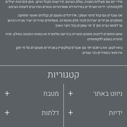
מידי יום עם פעילות החברה, עולם העיצוב ודרישות הקהל הרחב. מתן פתרונות יעילים
ללקוחותינו: ידיות ואביזרים במידות לא סטנדרטיות וגוונים הנדרשים לשפת העיצוב.
אנו עובדים עם קהל פרטי ועסקי, אדריכלים ומעצבים, קבלנים ואנשי תחזוקה.
מספקים אביזרים ישירות לבתי מלון ומוסדות. משלוחים מהירים ישיר מבית היבואן
עד לפתח הבית תוך 3 ימי עסקים בכל רחבי הארץ.
אתם מוזמנים ליהנות ממגוון מוצרינו ברכישה טלפונית או בחנות התצוגה בחולון. חניה
פרטית בשפע ללקוחותינו.
בואו לעצב את ביתכם יחד עם אבנר‘ס קולקשיין באביזרים מעוצבים על פי תקן
אירופאי במחירים הכי שווים.
קטגוריות
+
+
ניווט באתר
מטבח
+
+
ידיות
דלתות